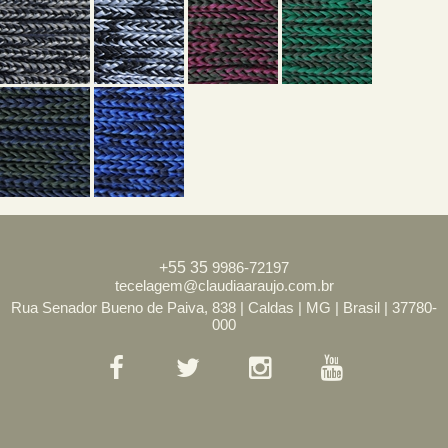
+55
35
9986-72197
tecelagem@claudiaaraujo.com.br
Rua Senador Bueno de Paiva, 838 | Caldas | MG | Brasil | 37780-
000